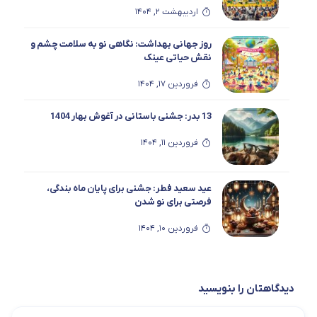
اردیبهشت 2, 1404
روز جهانی بهداشت: نگاهی نو به سلامت چشم و
نقش حیاتی عینک
فروردین 17, 1404
13 بدر: جشنی باستانی در آغوش بهار 1404
فروردین 11, 1404
عید سعید فطر: جشنی برای پایان ماه بندگی،
فرصتی برای نو شدن
فروردین 10, 1404
راهنمای جامع انتخاب عینک مناسب برای فرم
صورت شما: گامی به سوی جذابیت و سلامتی
دیدگاهتان را بنویسید
چشمان
فروردین 6, 1404