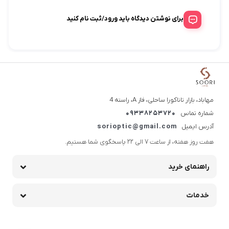
همه چیز درباره اشعه‌های UVA و UVB در
برای نوشتن دیدگاه باید ورود/ثبت نام کنید
عینک‌ها: راهنمای جامع برای محافظت از
چشمانتان
فروردین 3, 1404
کلاس عینک چیست؟ تفاوت‌ها و ویژگی‌های کلاس
نوری لنزها
مهاباد، بازار تاناکورا ساحلی، فاز A، راسته 4
دی 25, 1403
شماره تماس
09338253720
آدرس ایمیل
sorioptic@gmail.com
شرکت سوری اپتیک در نمایشگاه بین‌المللی Oca
Fair 1403
هفت روز هفته، از ساعت 7 الی 22 پاسخگوی شما هستیم.
مرداد 18, 1403
راهنمای خرید
خدمات