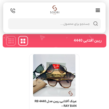
oducts
search
ریبن آفتابی 4440
عینک آفتابی ریبن مدل RB 4440
– RAY BAN