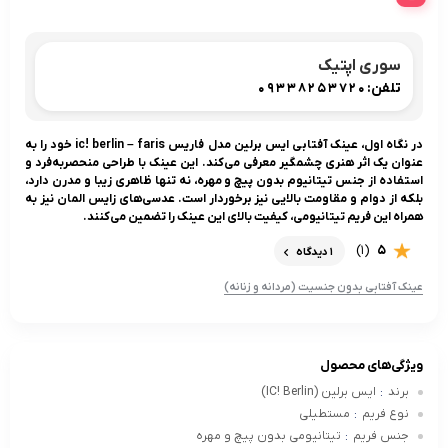
سوری اپتیک
تلفن:
09338253720
در نگاه اول، عینک آفتابی ایس برلین مدل فاریس ic! berlin – faris خود را به
عنوان یک اثر هنری چشمگیر معرفی می‌کند. این عینک با طراحی منحصربه‌فرد و
استفاده از جنس تیتانیوم بدون پیچ و مهره، نه تنها ظاهری زیبا و مدرن دارد،
بلکه از دوام و مقاومت بالایی نیز برخوردار است. عدسی‌های زایس المان نیز به
همراه این فریم تیتانیومی، کیفیت بالای این عینک را تضمین می‌کنند.
(1)
5
1 دیدگاه
عینک آفتابی بدون جنسیت (مردانه و زنانه)
ویژگی‌های محصول
برند
ایس برلین (IC! Berlin)
:
نوع فریم
مستطیلی
:
جنس فریم
تیتانیومی بدون پیچ و مهره
: