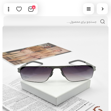
0
cts
rch