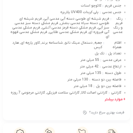
جنس فریم
کائوچو استات
:
جنس عدسی
پلی کربنات UV400 پلاریزه
:
رنگ
فریم شیشه ای طوسی دسته آبی عدسی آبی, فریم شیشه ای
:
فریم
طوسی دسته سیاه عدسی بنفش, فریم مشکی دسته سبز عدسی
و رنگ
سبز آبی, فریم مشکی دسته قرمز عدسی آتشی, فریم مشکی عدسی
عدسی
آبی فیروزه ای, فریم مشکی عدسی طلایی, فریم مشکی عدسی قهوه
ای
اقلام
جعبه, دستمال عینک نانو, شناسنامه برند, کاور پارچه ای, هارد
:
همراه
کیس
تعداد پل
تک پل
:
عرض عدسی
55 میلی متر
:
ارتفاع عدسی
42 میلی متر
:
طول دسته
135 میلی متر
:
فاصله بین دو دسته
130 میلی متر
:
فاصله بین دو پل
18 میلی متر
:
گارانتی
گارانتی اصالت کالا, گارانتی سلامت فیزیکی, گارانتی مرجوعی 7 روزه
:
+ موارد بیشتر
قیمت بهتری سراغ دارید؟