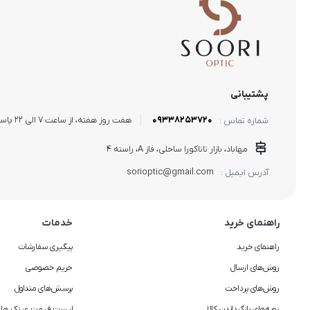
پشتیبانی
09338253720
هفت روز هفته، از ساعت 7 الی 22 پاسخگوی شما هستیم.
شماره تماس :
مهاباد، بازار تاناکورا ساحلی، فاز A، راسته 4
sorioptic@gmail.com
آدرس ایمیل :
راهنمای خرید
خدمات
راهنمای خرید
پیگیری سفارشات
روش‌های ارسال
حریم خصوصی
روش‌های پرداخت
پرسش‌های متداول
رویه‌های بازگرداندن کالا
لیست قیمت عینک ها