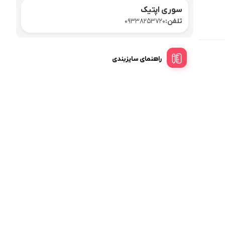
سوری اپتیک
تلفن:
09338253720
راهنمای سایزبندی