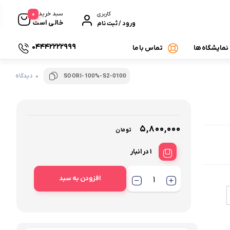
0
سبد خرید
کاربری
خالی است
ورود / ثبت نام
04442222999
 نمایشگاه ها
تماس با ما
0 دیدگاه
SOORI-100%-S2-0100
۵,۸۰۰,۰۰۰
تومان
1 در انبار
افزودن به سبد