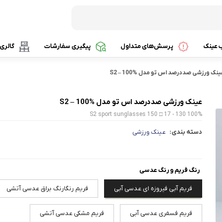
ب عینک
پرسش‌های متداول
پیگیری سفارشات
گالری
نک ورزشی صددرصد اس تو مدل S2 – 100%
عینک ورزشی صددرصد اس تو مدل S2 – 100%
100% S2 sport sunglasses 150 □ 17 - 130
سیت
دسته بندی:
عینک ورزشی
رنگ فریم و رنگ عدسی
فریم آبی فیروزه ای عدسی آبی
فریم رنگارنگ براق عدسی آتشی
فریم فسفری عدسی آبی
فریم مشکی عدسی آتشی