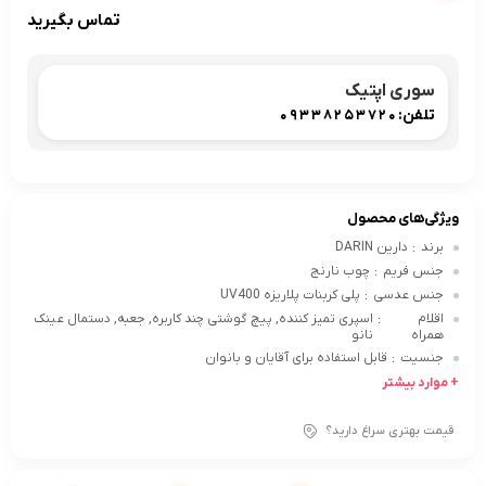
تماس بگیرید
سوری اپتیک
تلفن:
09338253720
ویژگی‌های محصول
برند
دارین DARIN
:
جنس فریم
چوب نارنج
:
جنس عدسی
پلی کربنات پلاریزه UV400
:
اقلام
اسپری تمیز کننده, پیچ گوشتی چند کاربره, جعبه, دستمال عینک
:
همراه
نانو
جنسیت
قابل استفاده برای آقایان و بانوان
:
+ موارد بیشتر
قیمت بهتری سراغ دارید؟