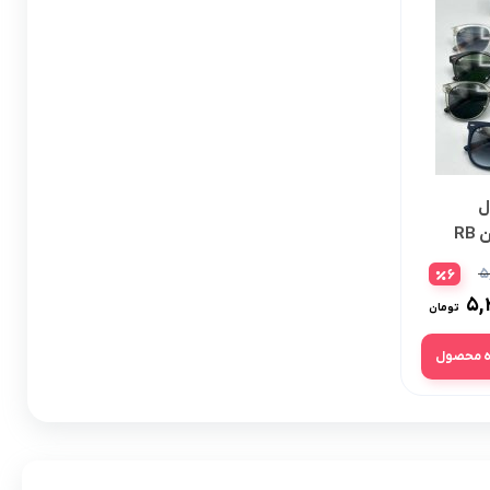
ل
RB4379D – RAY BAN ( ریبن RB
۵
6
۵,
تومان
 محصول