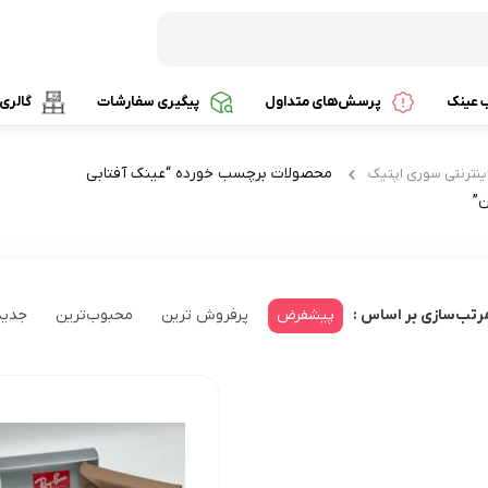
ب عینک
پرسش‌های متداول
پیگیری سفارشات
گالری
محصولات برچسب خورده “عینک آفتابی
ینترنتی سوری اپتیک
ن”
سیت
پیشفرض
پرفروش ترین
محبوب‌ترین
جدید
رتب‌سازی بر اساس :