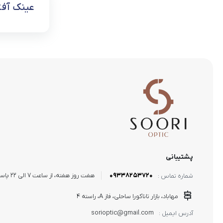
عینک آفتا
پشتیبانی
09338253720
هفت روز هفته، از ساعت 7 الی 22 پاسخگوی شما هستیم.
شماره تماس :
مهاباد، بازار تاناکورا ساحلی، فاز A، راسته 4
sorioptic@gmail.com
آدرس ایمیل :