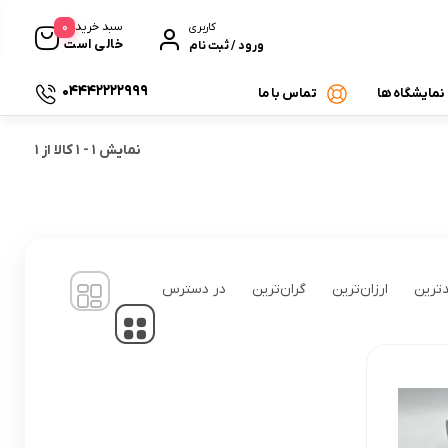
0
سبد خرید
کاربری
خالی است
ورود / ثبت نام
04442222999
 نمایشگاه ها
تماس با ما
نمایش
1
-
1
کالا از
1
ترین
ارزان‌ترین
گران‌ترین
در دسترس