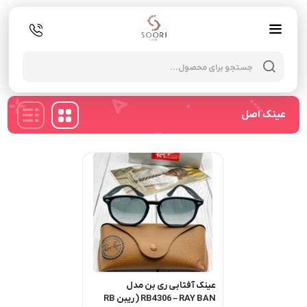
oducts
search
عینک اصل
عینک آفتابی ری بن مدل
RB4306 – RAY BAN ( ریبن RB