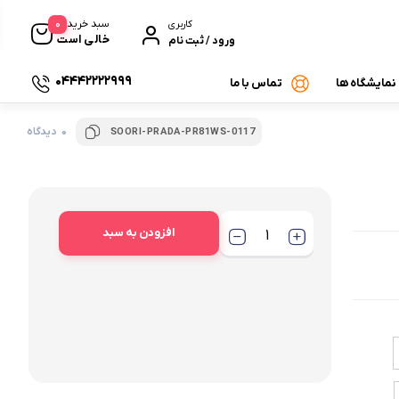
0
سبد خرید
کاربری
خالی است
ورود / ثبت نام
04442222999
 نمایشگاه ها
تماس با ما
0 دیدگاه
SOORI-PRADA-PR81WS-0117
افزودن به سبد