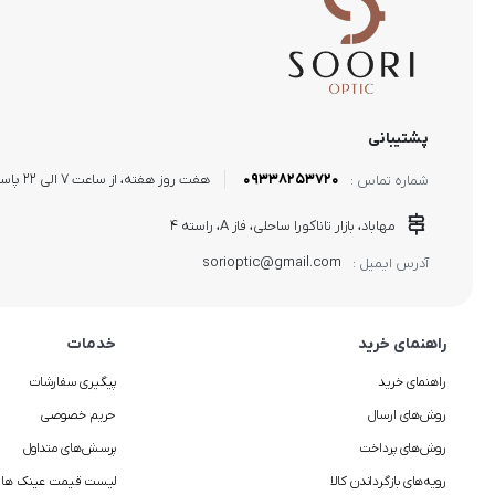
پشتیبانی
09338253720
هفت روز هفته، از ساعت 7 الی 22 پاسخگوی شما هستیم.
شماره تماس :
مهاباد، بازار تاناکورا ساحلی، فاز A، راسته 4
sorioptic@gmail.com
آدرس ایمیل :
راهنمای خرید
خدمات
راهنمای خرید
پیگیری سفارشات
روش‌های ارسال
حریم خصوصی
روش‌های پرداخت
پرسش‌های متداول
رویه‌های بازگرداندن کالا
لیست قیمت عینک ها