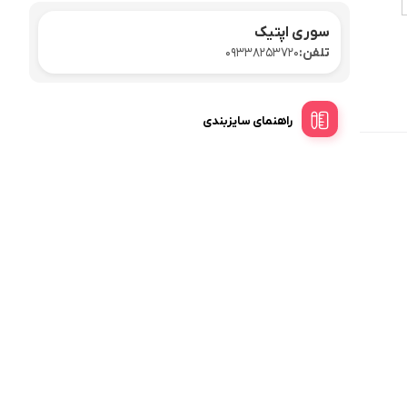
سوری اپتیک
تلفن:
09338253720
راهنمای سایزبندی