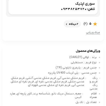
سوری اپتیک
تلفن:
09338253720
(2)
5
2 دیدگاه
عینک ورزشی
ویژگی‌های محصول
برند
اوکلی (OAKLEY)
:
نوع فریم
مستطیلی
:
جنس فریم
پلیمری نایلونی (TR)
:
جنس عدسی
پلی کربنات UV400 پلاریزه
:
رنگ
فریم مشکی عدسی آبی, فریم مشکی عدسی آتشی, فریم مشکی
:
فریم و
عدسی مشکی, فریم مشکی عدسی نقره ای, فریم نقره ای مشکی
رنگ
عدسی آبی, فریم نقره ای مشکی عدسی قهوه ای
عدسی
اقلام
جعبه, دستمال عینک نانو, شناسنامه برند, کاور پارچه ای, هارد
:
همراه
کیس
تعداد پل
تک پل
: