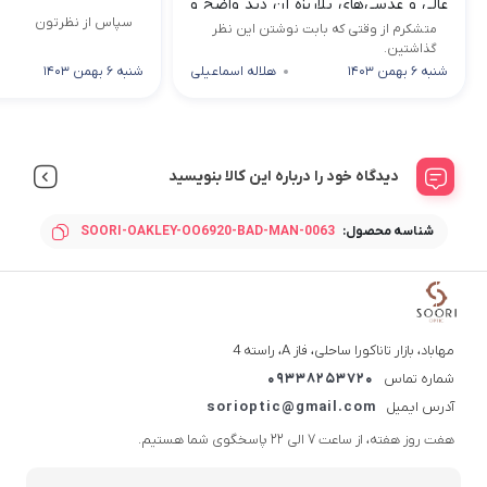
عالی و عدسی‌های پلاریزه آن دید واضح و
سپاس از نظرتون
شفافی میده. طراحی مستطیلی فریم به
متشکرم از وقتی که بابت نوشتن این نظر
گذاشتین.
راحتی روی صورت من جا ...
شنبه 6 بهمن 1403
هلاله اسماعیلی
شنبه 6 بهمن 1403
دیدگاه خود را درباره این کالا بنویسید
شناسه محصول:
SOORI-OAKLEY-OO6920-BAD-MAN-0063
مهاباد، بازار تاناکورا ساحلی، فاز A، راسته 4
شماره تماس
09338253720
آدرس ایمیل
sorioptic@gmail.com
هفت روز هفته، از ساعت 7 الی 22 پاسخگوی شما هستیم.