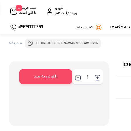
0
سبد خرید
کاربری
خالی است
ورود / ثبت نام
04442222999
 نمایشگاه ها
تماس با ما
0 دیدگاه
SOORI-IC!-BERLIN–WARM BRAW-0202
افزودن به سبد