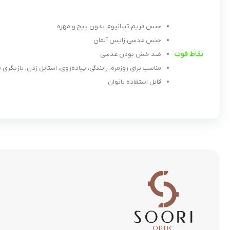
جنس فریم تیتانیوم بدون پیچ و مهره
جنس عدسی زایس آلمان
نقاط قوت
ضد خش بودن عدسی
مناسب برای روزمره، رانندگی، پیاده‌روی، استایل زدن، بازیگری تئا
قابل استفاده بانوان
عینک آفتابی زنانه ایس برلین مدل وارم برا IC! BERLIN WARM BRAW