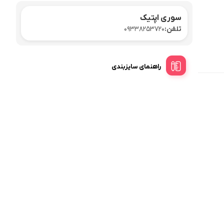
سوری اپتیک
تلفن:
09338253720
راهنمای سایزبندی