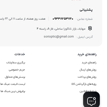
پشتیبانی
09338253720
هفت روز هفته، از ساعت 7 الی 22 پاسخگوی شما هستیم.
شماره تماس :
مهاباد، بازار تاناکورا ساحلی، فاز A، راسته 4
sorioptic@gmail.com
آدرس ایمیل :
راهنمای خرید
خدمات
راهنمای خرید
پیگیری سفارشات
روش‌های ارسال
حریم خصوصی
روش‌های پرداخت
پرسش‌های متداول
رویه‌های بازگرداندن کالا
لیست قیمت عینک ها
شرایط و قوانین
پرفروش ترین عینک ها