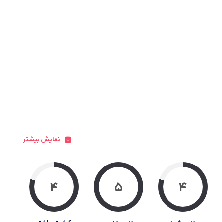
یس برلین مدل وارم برا IC! BERLIN WARM BRAW
نمایش بیشتر