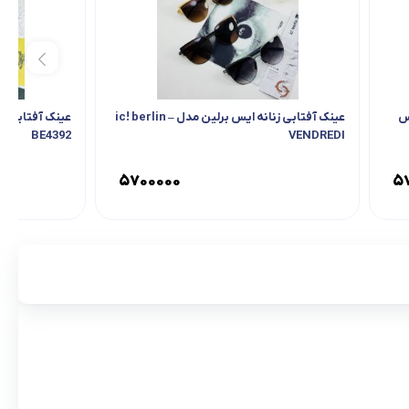
س
عینک آفتابی زنانه ایس برلین مدل ic! berlin –
BE4392
VENDREDI
۵۷۰۰۰۰۰
۵