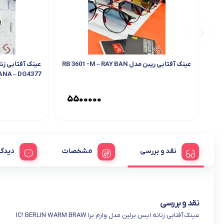
عینک آفتابی ریبن مدل RB 3601 -M – RAY BAN
NA – DG4377
۵۵۰۰۰۰۰
نقد و بررسی
مشخصات
دیدگا
نقد و بررسی
عینک آفتابی زنانه ایس برلین مدل وارم برا IC! BERLIN WARM BRAW